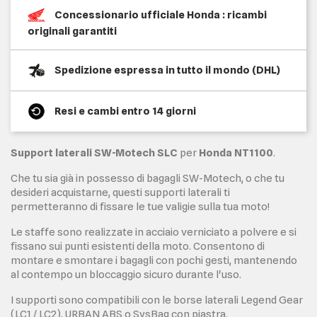
Concessionario ufficiale Honda : ricambi
originali garantiti
Spedizione espressa in tutto il mondo (DHL)
Resi e cambi entro 14 giorni
Support laterali SW-Motech SLC
per
Honda NT1100
.
Che tu sia già in possesso di bagagli SW-Motech, o che tu
desideri acquistarne, questi supporti laterali ti
permetteranno di fissare le tue valigie sulla tua moto!
Le staffe sono realizzate in acciaio verniciato a polvere e si
fissano sui punti esistenti della moto. Consentono di
montare e smontare i bagagli con pochi gesti, mantenendo
al contempo un bloccaggio sicuro durante l'uso.
I supporti sono compatibili con le borse laterali Legend Gear
(LC1 / LC2), URBAN ABS o SysBag con piastra.