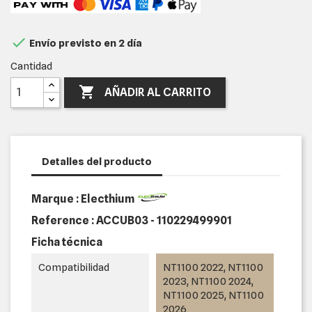

Envío previsto en 2 día
Cantidad

AÑADIR AL CARRITO
Detalles del producto
Marque : Electhium
Reference :
ACCUB03 - 110229499901
Ficha técnica
Compatibilidad
NT1100 2022, NT1100
2023, NT1100 2024,
NT1100 2025, NT1100
2026