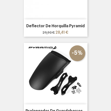
Deflector De Horquilla Pyramid
Precio
Precio
28,41 €
29,90 €
base
-5%
Prolongador De Guardabarros...