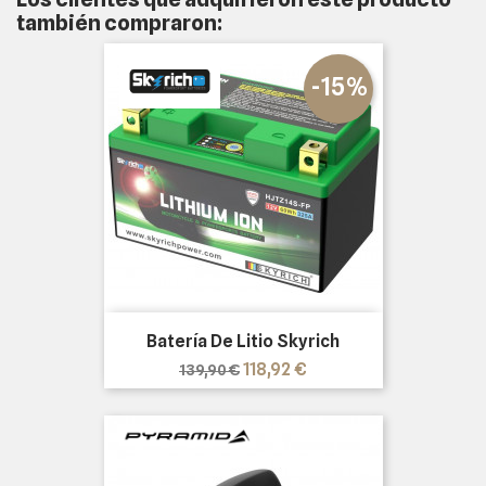
también compraron:
-15%
Batería De Litio Skyrich
Precio
Precio
118,92 €
139,90 €
base