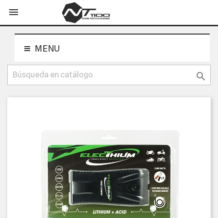
shopping_cart


MENU
