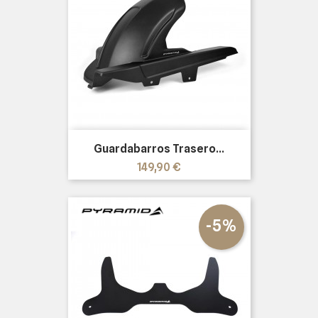
Guardabarros Trasero...
Precio
149,90 €
-5%