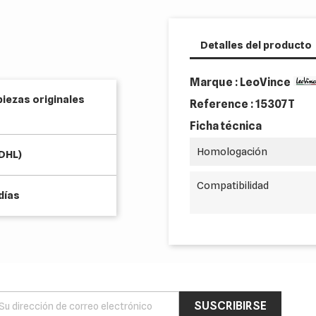
Detalles del producto
Marque : LeoVince
piezas originales
Reference :
15307T
Ficha técnica
Homologación
(DHL)
Compatibilidad
días