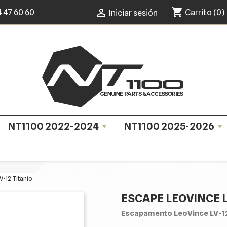
shopping_cart

4 47 60 60
Carrito
(0)
Iniciar sesión
NT1100 2022-2024
NT1100 2025-2026
V-12 Titanio
ESCAPE LEOVINCE L
Escapamento LeoVince LV-12