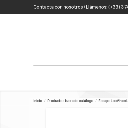
Contacta con nosotros
/ Llámenos:
(+33) 3 7
Inicio
Productos fuera de catálogo
Escape LeoVince L