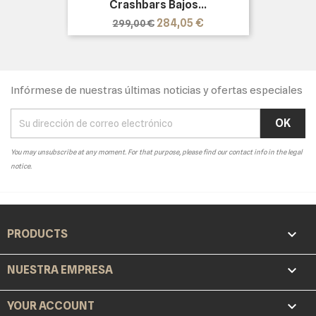
Crashbars Bajos...
Precio
Precio
284,05 €
299,00 €
base
Infórmese de nuestras últimas noticias y ofertas especiales
You may unsubscribe at any moment. For that purpose, please find our contact info in the legal
notice.

PRODUCTS

NUESTRA EMPRESA

YOUR ACCOUNT