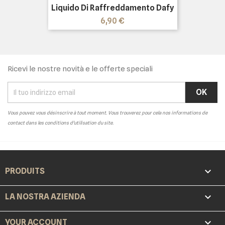
Liquido Di Raffreddamento Dafy
Prezzo
6,90 €
Ricevi le nostre novità e le offerte speciali
Vous pouvez vous désinscrire à tout moment. Vous trouverez pour cela nos informations de
contact dans les conditions d'utilisation du site.

PRODUITS

LA NOSTRA AZIENDA

YOUR ACCOUNT