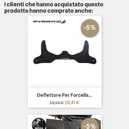
I clienti che hanno acquistato questo
prodotto hanno comprato anche:
-5%
Deflettore Per Forcella...
Prezzo
Prezzo
28,41 €
29,90 €
base
-5%