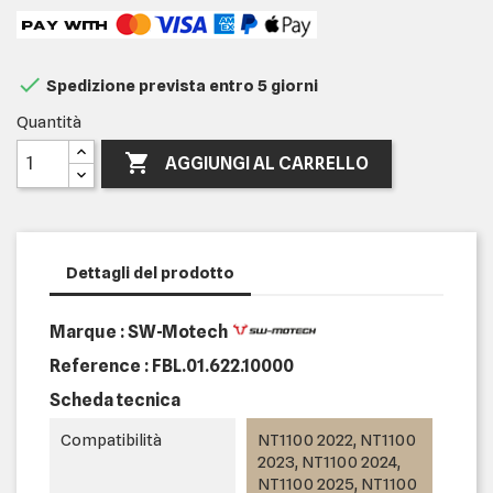

Spedizione prevista entro 5 giorni
Quantità

AGGIUNGI AL CARRELLO
Dettagli del prodotto
Marque : SW-Motech
Reference :
FBL.01.622.10000
Scheda tecnica
Compatibilità
NT1100 2022, NT1100
2023, NT1100 2024,
NT1100 2025, NT1100