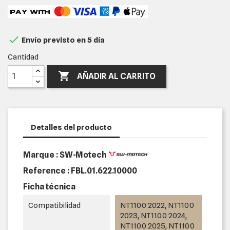

Envío previsto en 5 día
Cantidad

AÑADIR AL CARRITO
Detalles del producto
Marque : SW-Motech
Reference :
FBL.01.622.10000
Ficha técnica
Compatibilidad
NT1100 2022, NT1100
2023, NT1100 2024,
NT1100 2025, NT1100