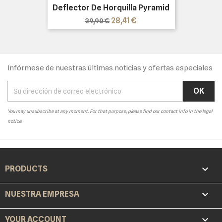
Deflector De Horquilla Pyramid
Precio
Precio
28,41 €
29,90 €
base
Infórmese de nuestras últimas noticias y ofertas especiales
You may unsubscribe at any moment. For that purpose, please find our contact info in the legal
notice.

PRODUCTS

NUESTRA EMPRESA

YOUR ACCOUNT