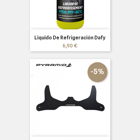
Liquido De Refrigeración Dafy
Precio
6,90 €
-5%