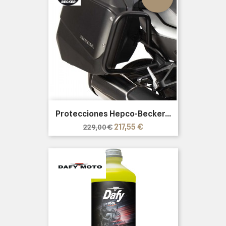
Protecciones Hepco-Becker...
Precio
Precio
217,55 €
229,00 €
base