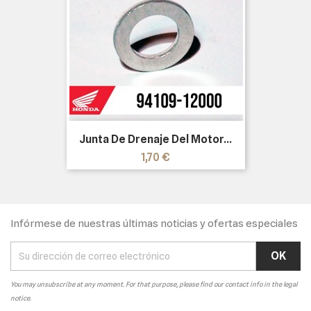
Junta De Drenaje Del Motor...
Precio
1,70 €
Infórmese de nuestras últimas noticias y ofertas especiales
You may unsubscribe at any moment. For that purpose, please find our contact info in the legal
notice.