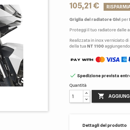
105,21 €
RISPARMI
Griglia del radiatore Givi
per
Proteggi il tuo radiatore dalle
Realizzata in inox verniciato d
della tua
NT 1100
aggiungendol

Spedizione prevista entro
Quantità

AGGIUNG
Dettagli del prodotto