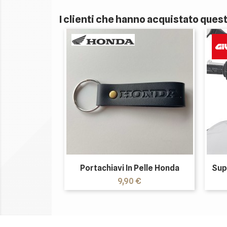
I clienti che hanno acquistato que
Portachiavi In Pelle Honda
Sup
Prezzo
9,90 €