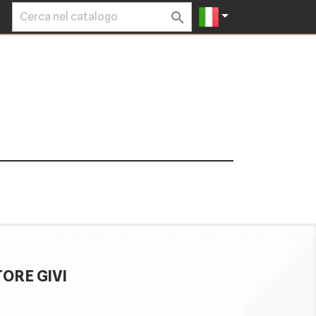


TORE GIVI