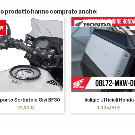
sto prodotto hanno comprato anche:
porto Serbatoio Givi BF30
Valigie Ufficiali Honda
Prezzo
Prezzo
22,90 €
1.005,90 €