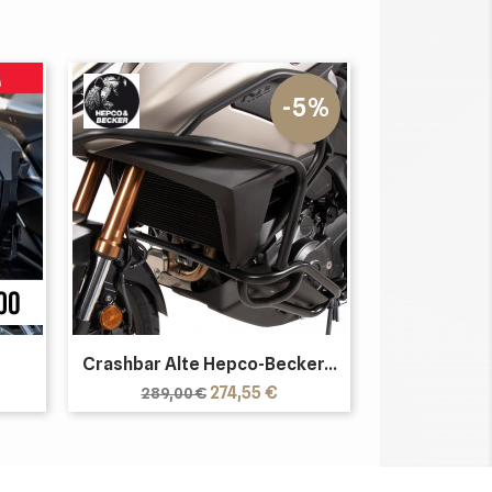
-5%
Crashbar Alte Hepco-Becker...
Prezzo
Prezzo
274,55 €
289,00 €
base