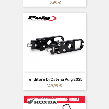
Prezzo
16,90 €
Tenditore Di Catena Puig 2025
Prezzo
149,99 €