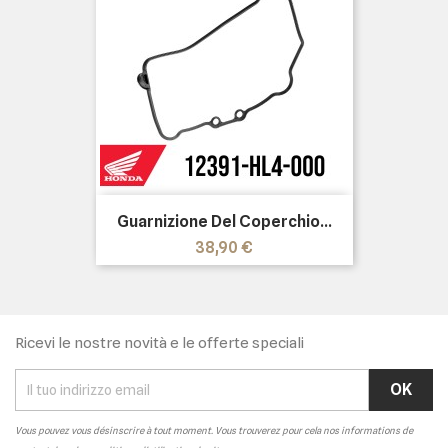
Guarnizione Del Coperchio...
Prezzo
38,90 €
Ricevi le nostre novità e le offerte speciali
Vous pouvez vous désinscrire à tout moment. Vous trouverez pour cela nos informations de