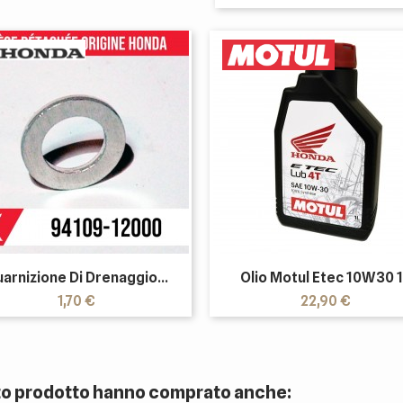
arnizione Di Drenaggio...
Olio Motul Etec 10W30 
Prezzo
Prezzo
1,70 €
22,90 €
sto prodotto hanno comprato anche: