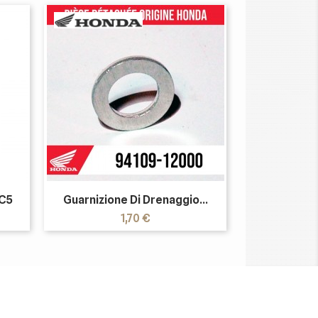
 C5
Guarnizione Di Drenaggio...
Prezzo
1,70 €