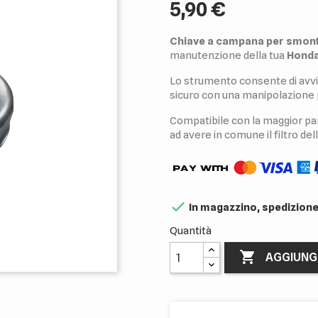
5,90 €
Chiave a campana per smontag
manutenzione della tua
Honda
Lo strumento consente di avvita
sicuro con una manipolazione 
Compatibile con la maggior p
ad avere in comune il filtro dell

In magazzino, spedizione
Quantità

AGGIUNG