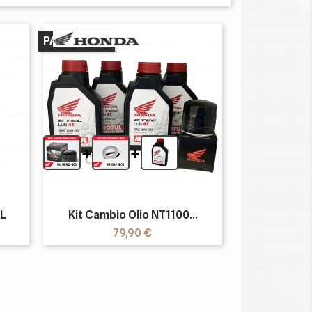
PACCHETTO
+
+
1L
Kit Cambio Olio NT1100...
Prezzo
79,90 €