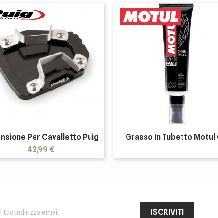
nsione Per Cavalletto Puig
Grasso In Tubetto Motul
Prezzo
42,99 €