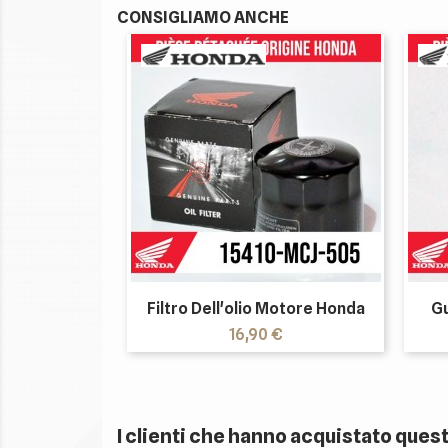
CONSIGLIAMO ANCHE
Filtro Dell'olio Motore Honda
Gu
Prezzo
16,90 €
I clienti che hanno acquistato que