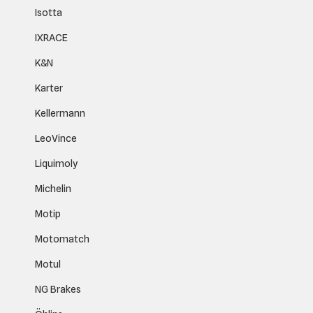
Isotta
IXRACE
K&N
Karter
Kellermann
LeoVince
Liquimoly
Michelin
Motip
Motomatch
Motul
NG Brakes