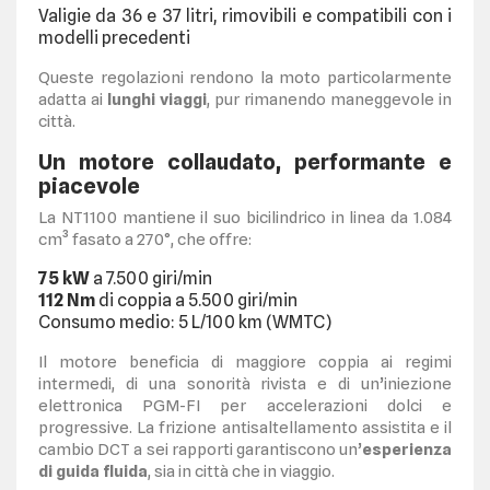
Valigie da 36 e 37 litri, rimovibili e compatibili con i
modelli precedenti
Queste regolazioni rendono la moto particolarmente
adatta ai
lunghi viaggi
, pur rimanendo maneggevole in
città.
Un motore collaudato, performante e
piacevole
La NT1100 mantiene il suo bicilindrico in linea da 1.084
cm³ fasato a 270°, che offre:
75 kW
a 7.500 giri/min
112 Nm
di coppia a 5.500 giri/min
Consumo medio: 5 L/100 km (WMTC)
Il motore beneficia di maggiore coppia ai regimi
intermedi, di una sonorità rivista e di un’iniezione
elettronica PGM-FI per accelerazioni dolci e
progressive. La frizione antisaltellamento assistita e il
cambio DCT a sei rapporti garantiscono un’
esperienza
di guida fluida
, sia in città che in viaggio.