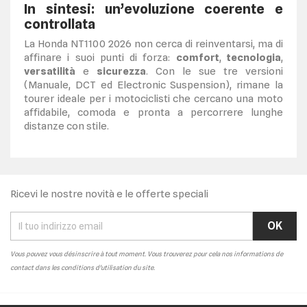
In sintesi: un’evoluzione coerente e
controllata
La Honda NT1100 2026 non cerca di reinventarsi, ma di
affinare i suoi punti di forza:
comfort
,
tecnologia
,
versatilità
e
sicurezza
. Con le sue tre versioni
(Manuale, DCT ed Electronic Suspension), rimane la
tourer ideale per i motociclisti che cercano una moto
affidabile, comoda e pronta a percorrere lunghe
distanze con stile.
Ricevi le nostre novità e le offerte speciali
Vous pouvez vous désinscrire à tout moment. Vous trouverez pour cela nos informations de
contact dans les conditions d'utilisation du site.