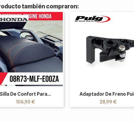
 producto también compraron:
Silla De Confort Para...
Adaptador De Freno Pu
Precio
Precio
106,90 €
28,99 €