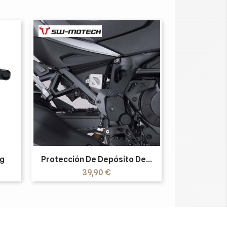
ig
Protección De Depósito De...
Precio
39,90 €