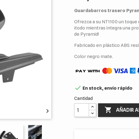
Guardabarros trasero Pyra
Ofrezca a su NT1100 un toque d
¡todo mientras integra una pro
de Pyramid!
Fabricado en plástico ABS res
Color negro mate.

En stock, envío rápido
Cantidad

AÑADIR A
