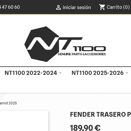
shopping_cart

4 47 60 60
Carrito
(0)
Iniciar sesión
NT1100 2022-2024
NT1100 2025-2026
ramid 2025
FENDER TRASERO P
189,90 €