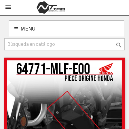
shopping_cart


MENU
