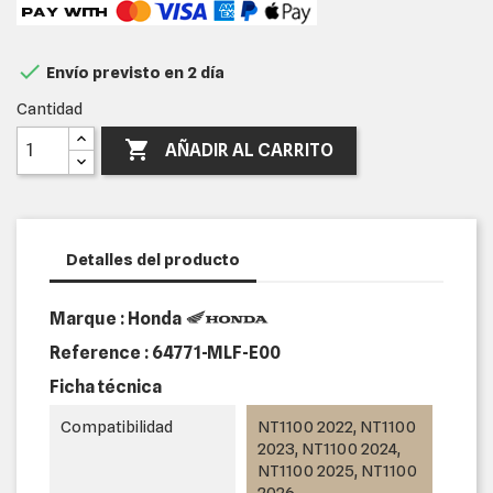

Envío previsto en 2 día
Cantidad

AÑADIR AL CARRITO
Detalles del producto
Marque : Honda
Reference :
64771-MLF-E00
Ficha técnica
Compatibilidad
NT1100 2022, NT1100
2023, NT1100 2024,
NT1100 2025, NT1100
2026