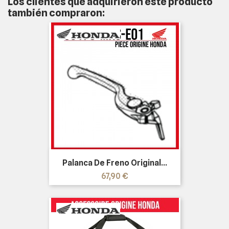
Los clientes que adquirieron este producto
también compraron:
Palanca De Freno Original...
Precio
67,90 €