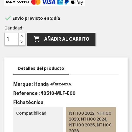

Envío previsto en 2 día
Cantidad

AÑADIR AL CARRITO
Detalles del producto
Marque : Honda
Reference :
40510-MLF-E00
Ficha técnica
Compatibilidad
NT1100 2022, NT1100
2023, NT1100 2024,
NT1100 2025, NT1100
2026