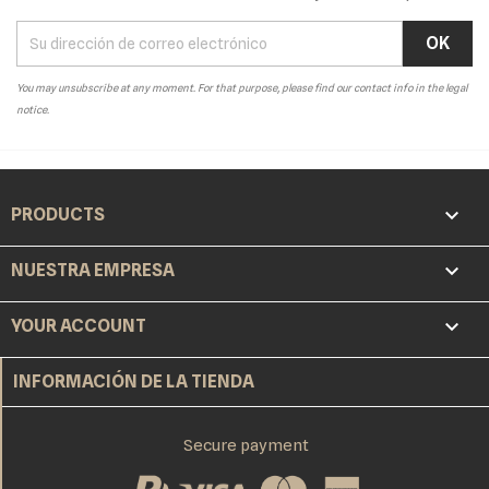
You may unsubscribe at any moment. For that purpose, please find our contact info in the legal
notice.

PRODUCTS

NUESTRA EMPRESA

YOUR ACCOUNT
INFORMACIÓN DE LA TIENDA
Secure payment