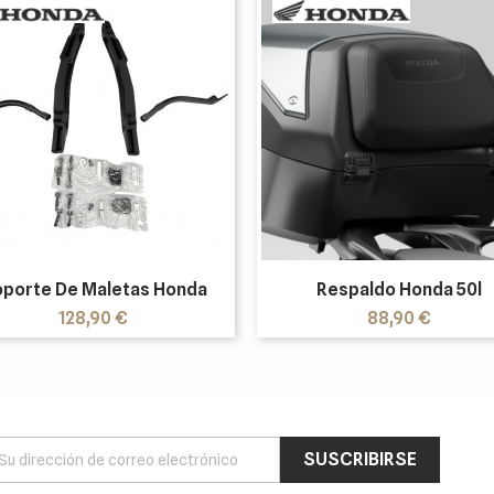
porte De Maletas Honda
Respaldo Honda 50l
Precio
Precio
128,90 €
88,90 €