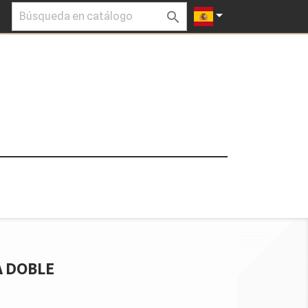


A DOBLE