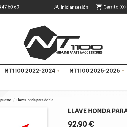
shopping_cart

4 47 60 60
Carrito
(0)
Iniciar sesión
NT1100 2022-2024
NT1100 2025-2026
epuesto
Llave Honda para doble
LLAVE HONDA PAR
92,90 €