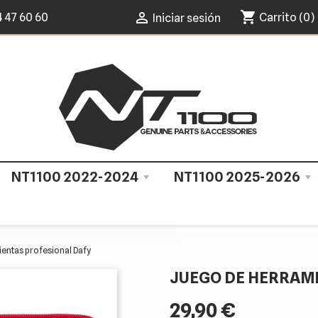
shopping_cart

4 47 60 60
Carrito
(0)
Iniciar sesión
NT1100 2022-2024
NT1100 2025-2026
entas profesional Dafy
JUEGO DE HERRAM
29,90 €