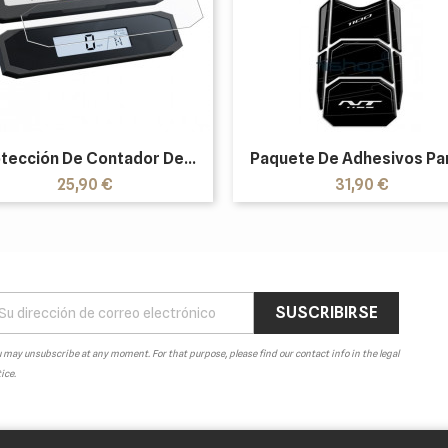
tección De Contador De...
Paquete De Adhesivos Par
Precio
Precio
25,90 €
31,90 €
 may unsubscribe at any moment. For that purpose, please find our contact info in the legal
ice.