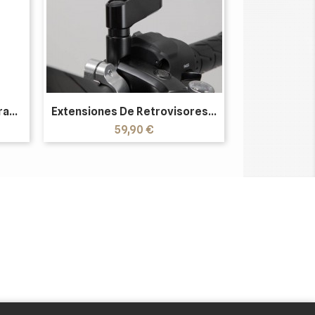
a...
Extensiones De Retrovisores...
Precio
59,90 €