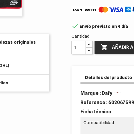

Envío previsto en 4 día
Cantidad
piezas originales

AÑADIR A
(DHL)
Detalles del producto
días
Marque : Dafy
Reference :
602067599
Ficha técnica
Compatibilidad