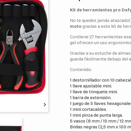
Kit de herramientas pro Daf
No te quedes jamás atascado(a
moto
gracias a este kit de h
Contiene 27 herramientas ese
gel ofrecen un uso ergonómic
Gracias a su estuche de almace
guarda fácilmente debajo del a
Contenido:
1 destornillador con 10 cabeza
1 llave ajustable mini.
1 llave de trinquete mini.
1 barra de extensión.
1 juego de 5 llaves hexagonal

1 mini cortacables.
1 mini pinza de punta larga.
5 vasos (8 mm / 10 mm / 12 mm
Bridas negras (2,5 mm x 100 