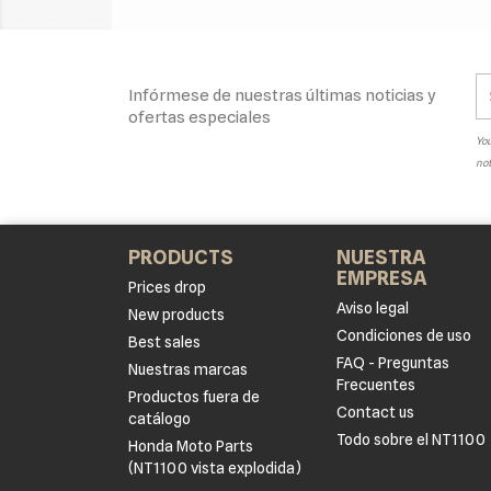
Infórmese de nuestras últimas noticias y
ofertas especiales
You
not
PRODUCTS
NUESTRA
EMPRESA
Prices drop
Aviso legal
New products
Condiciones de uso
Best sales
FAQ - Preguntas
Nuestras marcas
Frecuentes
Productos fuera de
Contact us
catálogo
Todo sobre el NT1100
Honda Moto Parts
(NT1100 vista explodida)