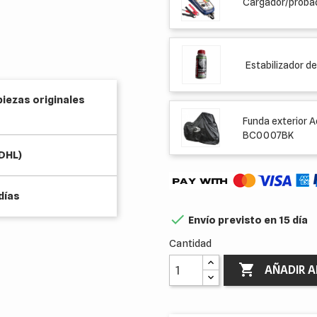
Cargador/probad
Estabilizador de
piezas originales
Funda exterior 
BC0007BK
(DHL)
días

Envío previsto en 15 día
Cantidad

AÑADIR A