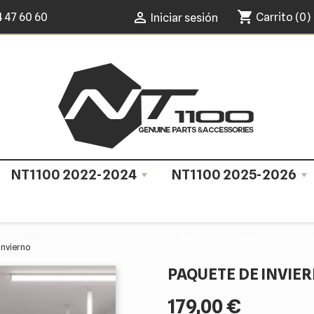
shopping_cart

4 47 60 60
Carrito
(0)
Iniciar sesión
NT1100 2022-2024
NT1100 2025-2026
Invierno
PAQUETE DE INVIE
179,00 €