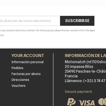
 may unsubscribe at any moment. For that purpose, please find our contact info in the legal
ice.
YOUR ACCOUNT
INFORMACIÓN DE LA
Motomatch (nt1100sho
Información personal
20 impasse Bliss
Pedidos
25490 Fesches-le-Chât
Facturas por abono
Francia
Direcciones
Llámenos:
(+33) 3 74 47
Vouchers
Secure payment