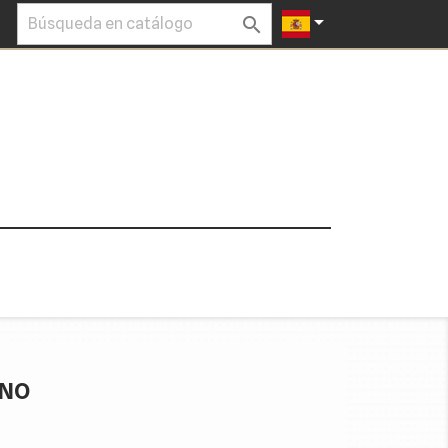


RNO