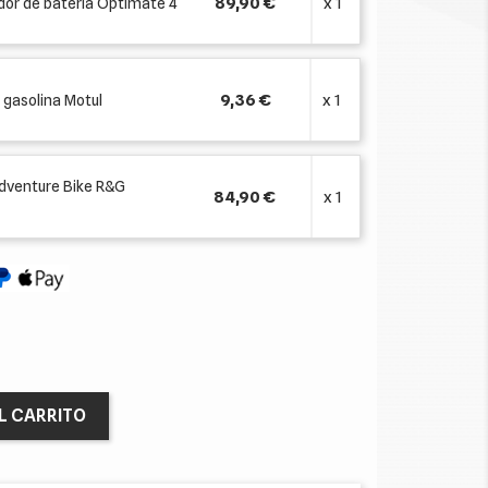
89,90 €
x 1
or de batería Optimate 4
9,36 €
x 1
 gasolina Motul
Adventure Bike R&G
84,90 €
x 1
L CARRITO